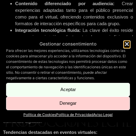
Contenido diferenciado por audiencia:
Crear
experiencias adaptadas tanto para el público presencial
como para el virtual, ofreciendo contenidos exclusivos o
formatos de interacción específicos para cada grupo.
Integración tecnológica fluida:
La clave del éxito reside
en una sincronización perfecta entre el escenario físico y el
Gestionar consentimiento
entorno digital. Esto incluye desde la
producción de
streaming
de alta calidad hasta la gestión de ponentes
Para ofrecer las mejores experiencias, utilizamos tecnologías como las
cookies para almacenar y/o acceder a la información del dispositivo. El
remotos y la proyección de gráficos en tiempo real.
consentimiento de estas tecnologías nos permitirá procesar datos como
Uso de la gamificación:
Incorporar elementos de juego
el comportamiento de navegación o las identificaciones únicas en este
para mantener el engagement de la audiencia virtual, con
sitio. No consentir o retirar el consentimiento, puede afectar
premios, rankings o desafíos.
negativamente a ciertas características y funciones.
2. Eventos Virtuales: Más Allá de la Videoconferencia
Aceptar
Los
eventos virtuales
han evolucionado enormemente. Ya no
son solo llamadas grupales, sino experiencias inmersivas
Denegar
diseñadas para captar y retener la atención de los participantes.
La clave es recrear la atmósfera de un evento presencial con
Política de Cookies
Política de Privacidad
Aviso Legal
elementos digitales.
Tendencias destacadas en eventos virtuales: