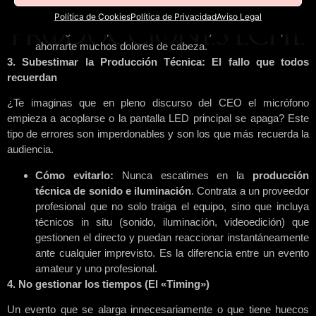
acústica. En
Madrid
, la oferta es inmensa, y contar con
Política de Cookies
Política de Privacidad
Aviso Legal
una agencia que conozca los mejores
venues
puede
ahorrarte muchos dolores de cabeza.
3. Subestimar la Producción Técnica: El fallo que todos
recuerdan
¿Te imaginas que en pleno discurso del CEO el micrófono
empieza a acoplarse o la pantalla LED principal se apaga? Este
tipo de errores son imperdonables y son los que más recuerda la
audiencia.
Cómo evitarlo:
Nunca escatimes en la
producción
técnica de sonido e iluminación
. Contrata a un proveedor
profesional que no solo traiga el equipo, sino que incluya
técnicos in situ (sonido, iluminación, videoedición) que
gestionen el directo y puedan reaccionar instantáneamente
ante cualquier imprevisto. Es la diferencia entre un evento
amateur y uno profesional.
4. No gestionar los tiempos (El «Timing»)
Un evento que se alarga innecesariamente o que tiene huecos