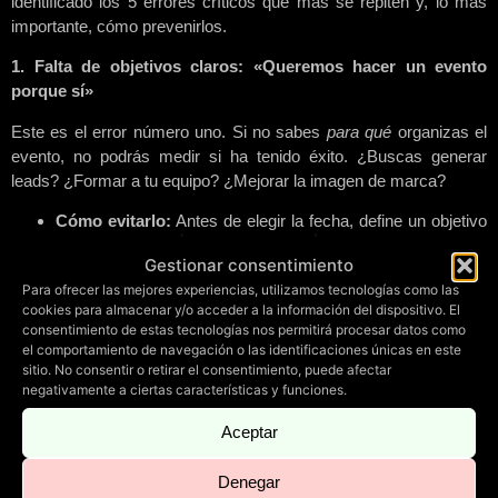
identificado los 5 errores críticos que más se repiten y, lo más
importante, cómo prevenirlos.
1. Falta de objetivos claros: «Queremos hacer un evento
porque sí»
Este es el error número uno. Si no sabes
para qué
organizas el
evento, no podrás medir si ha tenido éxito. ¿Buscas generar
leads? ¿Formar a tu equipo? ¿Mejorar la imagen de marca?
Cómo evitarlo:
Antes de elegir la fecha, define un objetivo
específico y medible (ej: conseguir 50 registros nuevos o
Gestionar consentimiento
lanzar la nueva gama de producto ante 100 medios). Toda
Para ofrecer las mejores experiencias, utilizamos tecnologías como las
decisión posterior (venue, catering, tecnología) debe servir
cookies para almacenar y/o acceder a la información del dispositivo. El
a este objetivo.
consentimiento de estas tecnologías nos permitirá procesar datos como
2. Un «Venue» inadecuado: La ubicación lo es todo
el comportamiento de navegación o las identificaciones únicas en este
sitio. No consentir o retirar el consentimiento, puede afectar
A veces las empresas eligen un espacio solo por estética o por
negativamente a ciertas características y funciones.
precio, olvidando la logística y la experiencia del asistente.
Aceptar
Cómo evitarlo:
Prioriza la accesibilidad (transporte
público, parking), la capacidad técnica (techos altos para
Denegar
truss de iluminación, potencia eléctrica suficiente) y la